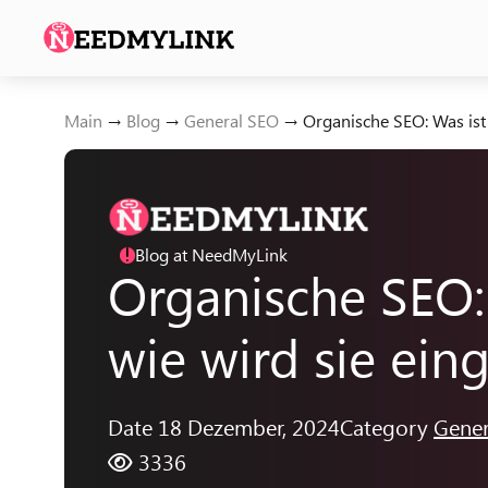
Main
→
Blog
→
General SEO
→
Organische SEO: Was ist 
Blog at NeedMyLink
!
Organische SEO:
wie wird sie ein
Date 18 Dezember, 2024
Category
Gener
3336