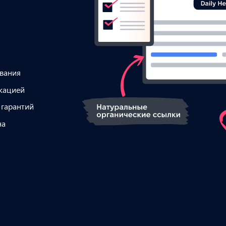
ования
икацией
 гарантий
на