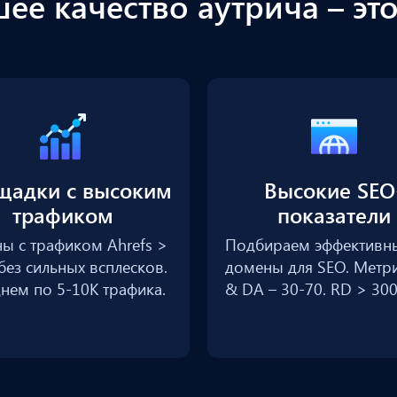
ее качество аутрича – это
щадки с высоким
Высокие SEO
трафиком
показатели
ы с трафиком Ahrefs >
Подбираем эффективн
без сильных всплесков.
домены для SEO. Метр
днем по 5-10К трафика.
& DA – 30-70. RD > 300