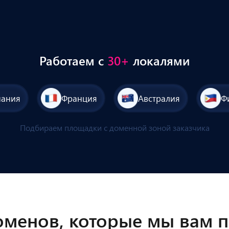
Работаем с
30+
локалями
пания
Франция
Австралия
Ф
Подбираем площадки с доменной зоной заказчика
менов, которые мы вам п