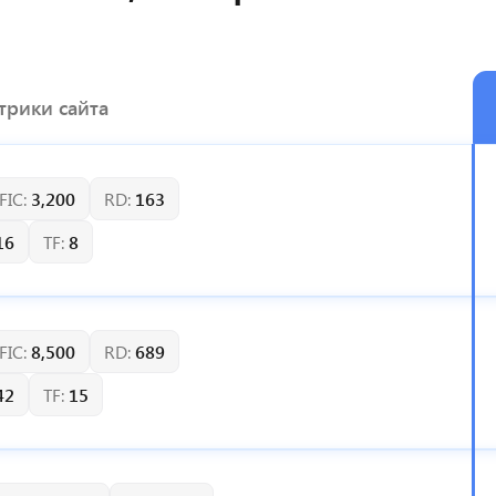
рики сайта
FIC:
3,200
RD:
163
16
TF:
8
FIC:
8,500
RD:
689
42
TF:
15