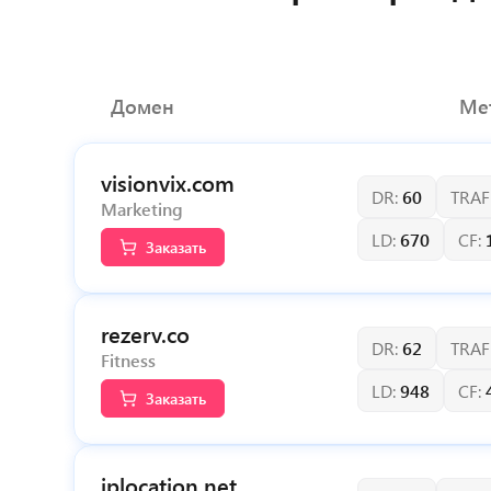
Домен
Мет
visionvix.com
DR:
60
TRAF
Marketing
LD:
670
CF:
Заказать
rezerv.co
DR:
62
TRAF
Fitness
LD:
948
CF:
Заказать
iplocation.net