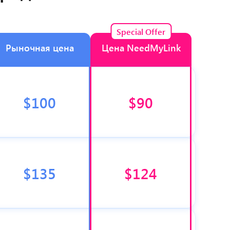
Special Offer
Рыночная цена
Цена NeedMyLink
$100
$90
$135
$124