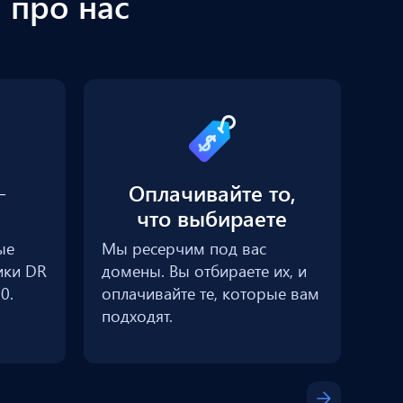
 про нас
-
Оплачивайте то,
что выбираете
ые
Мы ресерчим под вас
Гар
ики DR
домены. Вы отбираете их, и
100
0.
оплачивайте те, которые вам
сре
подходят.