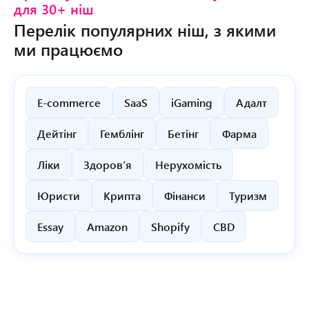
для
30+
ніш
Перелік популярних ніш, з якими
ми працюємо
E-commerce
SaaS
iGaming
Адалт
Дейтінг
Гемблінг
Бетінг
Фарма
Ліки
Здоров’я
Нерухомість
Юристи
Крипта
Фінанси
Туризм
Essay
Amazon
Shopify
CBD