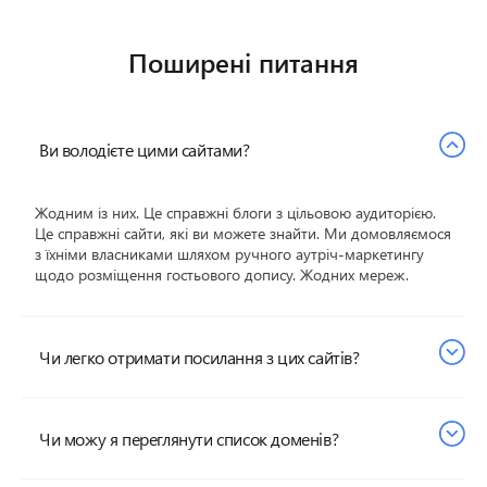
Поширені питання
Ви володієте цими сайтами?
Жодним із них. Це справжні блоги з цільовою аудиторією.
Це справжні сайти, які ви можете знайти. Ми домовляємося
з їхніми власниками шляхом ручного аутріч-маркетингу
щодо розміщення гостьового допису. Жодних мереж.
Чи легко отримати посилання з цих сайтів?
Ні, отримати посилання з таких сайтів набагато складніше.
Чи можу я переглянути список доменів?
Це не PBN, а лише нішеві сайти з низьким або нульовим
рівнем спаму. Тому такі посилання отримати важко. Це
довготривалий процес, що вимагає значних зусиль нашої