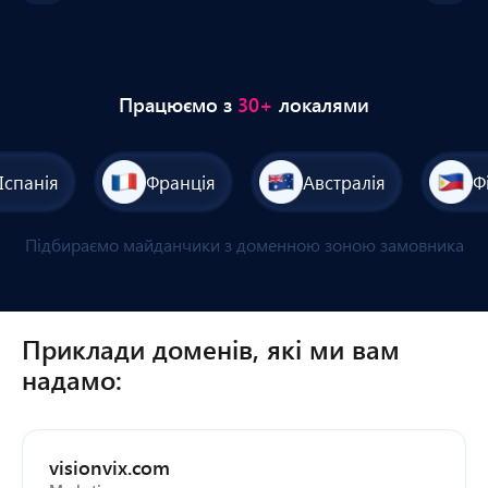
Працюємо з
30+
локалями
Іспанія
Франція
Австралія
Ф
Підбираємо майданчики з доменною зоною замовника
Приклади доменів, які ми вам
надамо:
visionvix.com